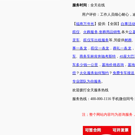
服务时间
：全天在线
用户评价：
工作人员细心耐心，
【
福寿万年长
】提供
:【全国】
白事活
殡仪
、
火葬服务
,
丧葬用品销售
,各大
公
灵车
、
殡仪车出租服务
等
,另提供
树葬
事一条龙
，
殡仪一条龙
，
葬礼一条龙
车
、
商务车林肯奔驰考斯特
，
座大巴
45
车多少钱一公里
，
墓地价格咨询
，
墓
些
？
火化服务如何预约
？
免费专车接送
专业团队为你服务
。
欢迎拨打全天服务热线
服务热线：
400-000-1116 手机微信同号:1
注；
整个网站内容均为咨询服务