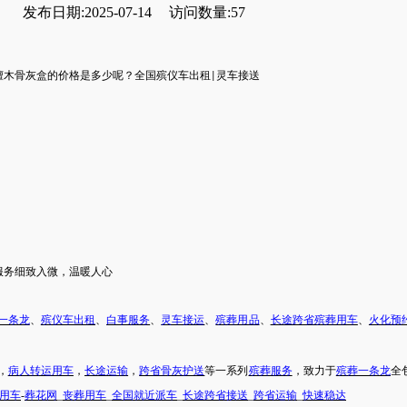
发布日期:2025-07-14
访问数量:57
檀木骨灰盒的价格是多少呢？
全国殡仪车出租
灵车
接送
|
服务
细致入微，温暖人心
一条龙
、
殡仪车出租
、
白事服务
、
灵车接运
、
殡葬用品
、
长途跨省殡葬用车
、
火化预
，
病人转运用车
，
长途运输
，
跨省骨灰护送
等一系列
殡葬服务
，致力于
殡葬一条龙
全
用车
-
葬花网
_
丧葬用车
_
全国就近派车
_
长途跨省接送
_
跨省运输
_
快速稳达