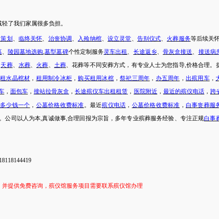
减轻了我们家属很多负担。
动策划
、
临终关怀
、
治丧协调
、
入殓纳棺
、
设立灵堂
、
告别仪式
、
火葬服务
等后续关
墓
、
陵园墓地选购
,
墓型墓碑
个性定制服务
灵车出租
、
长途返乡
、
骨灰盒接送
、
接送病
、
天葬
、
水葬
、
火葬
、
土葬
、花葬等不同安葬方式，有专业人士为您指导
,价格合理。
，
租水晶棺材
，
租用制冷冰柜
，
购买租用冰棺
，
祭祀三周年
，
办五周年
，
出殡用车
，
车
，
面包车
，
接站拉骨灰盒
，
长途殡仪车出租租赁
，
医院附近
，
最近的殡仪电话
，
跨
地多少钱一个
，
公墓价格收费标准
。最近
殡仪电话
，
公墓价格收费标准
，
白事丧葬服
。公司以人为本
,真诚做事,合理回报为宗旨，多年专业殡葬服务经验、专注正规
白事
8118144419
，并提供免费咨询，殡仪馆服务项目需要联系殡仪馆办理