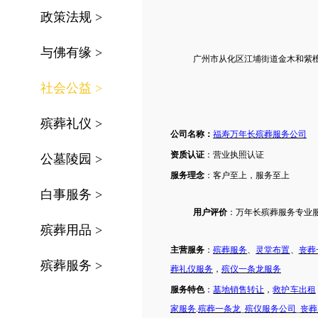
政策法规
>
与佛有缘
>
广州市
从化区江埔街道
金木和紫
社会公益
>
殡葬礼仪
>
公司名称：
福寿万年长殡葬服务公司
资质认证
：营业执照认证
公墓陵园
>
服务理念
：客户至上，服务至上
白事服务
>
用户评价
：
万年长殡葬服务专业
殡葬用品
>
主营服务
：
殡葬服务
、
灵堂布置
、
丧葬
殡葬服务
>
葬礼仪服务
，
殡仪一条龙服务
服务特色
：
墓地销售转让
，
救护车出租
家服务
.
殡葬一条龙
_
殡仪服务公司
_
丧葬