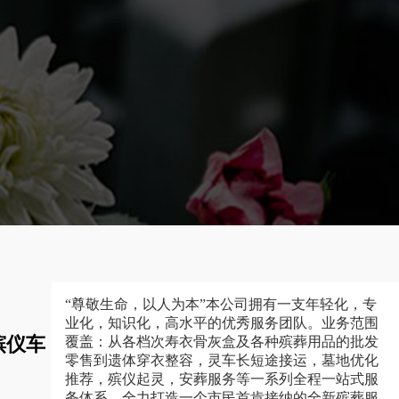
“尊敬生命，以人为本”本公司拥有一支年轻化，专
业化，知识化，高水平的优秀服务团队。业务范围
殡仪车
覆盖：从各档次寿衣骨灰盒及各种殡葬用品的批发
零售到遗体穿衣整容，灵车长短途接运，墓地优化
推荐，殡仪起灵，安葬服务等一系列全程一站式服
务体系，全力打造一个市民首肯接纳的全新殡葬服