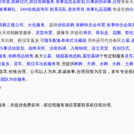
,
,
,
,
,
堂布置
殡葬仪式
殡仪丧葬服务
丧事追思会策划
白事跟拍录像
迁坟
等
全天
24H
,
,
,
,
丧事葬礼
、
在线咨询车
联系乐队
骨灰寄存
丧事礼品花圈
专业主持
白
,
,
殡葬正规公司
、
火化服务
、提供
传统殡葬
丧葬悼念会布置
丧事悼念会策
;
全天在线解答服务
、
灵堂布置
、摄像等
并提供
寿衣
、
骨灰盒
、
花圈
、
祭祀
,
.
,
灵车出租
、
殡仪车
返乡
可
随车配备单体式冷藏箱
另外还可代办各区
公墓
白事活动策划
、
临终关怀
、
治丧协调
、
入殓纳棺
、
设立灵堂
、
告别仪式
、
服务
,
丧葬用品销售
,各大
公墓
、
陵园墓地选购
,
墓型墓碑
个性定制服务
灵车
者返乡
、
灵车
、
殡仪车出租服务
等,另提供
树葬
、
天葬
、
水葬
、
火葬
、
土葬
指导,价格合理。公司以人为本,真诚做事,合理回报为宗旨，多年专业殡
业团队为你服务
。
0
服务，并提供免费咨询，殡仪馆服务项目需要联系殡仪馆办理。