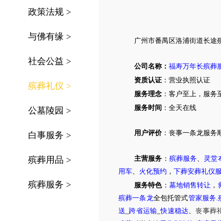
政策法规
>
与佛有缘
>
广州市
番禺区洛浦街道
长途
社会公益
>
公司名称：
福寿万年长殡葬
资质认证
：营业执照认证
殡葬礼仪
>
服务理念
：客户至上，服务
服务时间
：全天在线
公墓陵园
>
用户评价
：丧事一条龙服务
白事服务
>
殡葬用品
>
主营服务
：
殡葬服务
、
灵堂
用车
、
火化预约
，
下葬安葬礼仪
殡葬服务
>
服务特色
：
墓地销售转让
，
殡葬一条龙
全包托管式
管家服务
.
送
_
跨省运输
_
快速稳达
、
丧事葬