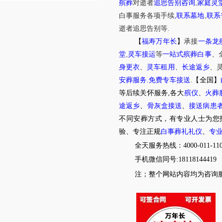
,
殡葬
对逝者
追思告别咨询
家庭灵
,
,
白事服务
各项手续
联系墓地
联系
.
逝者追思告别等
【
福寿万年长
】
承接
一条龙
,
堂
灵车接运
等
一站式殡葬白事
、
身更衣
、
灵车租用
、
长途返乡
、
.
.
安葬服务
免费专车接送
【全国】
等后续关怀服务,各大
殡仪
、
火葬
途返乡
、
骨灰盒接送
、
接送病患
不同安葬方式，有专业人士为您
验、专注正规
白事葬礼礼仪
、
专
全天服务热线：4000-011-11
手机微信同号:18118144419
注；整个网站内容均为咨询