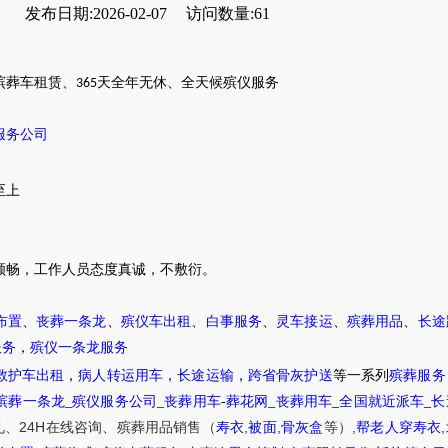
发布日期:2026-02-07
访问数量:61
殡葬车租赁
、
天全年无休
、
全天候
殡仪服务
365
服务公司
至上
顺畅，
工作人员态度真诚，不敷衍。
布置
、
丧葬一条龙
、
殡仪车出租
、
白事服务
、
灵车接运
、
殡葬用品
、
长途
服务
，
殡仪一条龙服务
救护车出租
，
病人转运用车
，
长途运输
，
跨省骨灰护送
等一系列
殡葬服务
殡葬一条龙
_
殡仪服务公司
_
丧葬用车
-
葬花网
_
丧葬用车
_
全国就近派车
_
长
24H
,
,
,
,
礼
、
在线咨询
、
殡葬
用品销售
（
寿衣
被面
骨灰盒
等）
帮老人穿寿衣