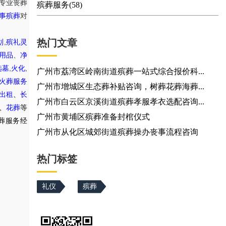
专业丧葬
殡葬服务(58)
事殡葬
对
热门文章
,
划
殡礼灵
用品
、
净
,
,
选墓
火化
广州市荔湾区岭南街道殡葬一站式综合报价科...
火葬服务
广州市增城区生态葬补贴咨询，树葬花葬海葬...
出租
、
长
广州市白云区京溪街道殡葬孝服孝衣选配咨询...
、
花葬
等
广州市黄埔区殡葬准备封棺仪式
葬服务经
广州市从化区城郊街道殡葬操办丧事流程咨询
热门标签
礼仪
殡葬