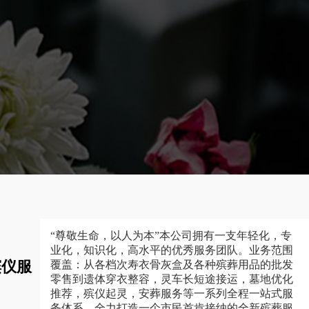
“尊敬生命，以人为本”本公司拥有一支年轻化，专
业化，知识化，高水平的优秀服务团队。业务范围
殡仪服
覆盖：从各档次寿衣骨灰盒及各种殡葬用品的批发
零售到遗体穿衣整容，灵车长短途接运，墓地优化
推荐，殡仪起灵，安葬服务等一系列全程一站式服
务体系，全力打造一个市民首肯接纳的全新殡葬服