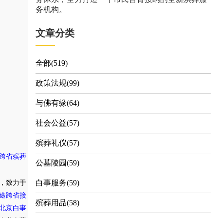
务机构。
文章分类
全部(519)
政策法规(99)
与佛有缘(64)
社会公益(57)
殡葬礼仪(57)
跨省殡葬
公墓陵园(59)
白事服务(59)
，致力于
途跨省接
殡葬用品(58)
北京白事